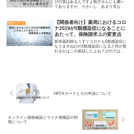
ぴの実はあるんですよ処方せんにも書い
てありますが、小さいし、あまり見ない
ですよね処方せんの有効期限正解は４日
以内です。それもその日を含めてなの
で、今年は例えば5/2に処方せんをもらっ
【関係者向け】薬局におけるコロ
制度について
たとして、5/2、5/...
ナ2019が5類感染症になることに
あたって、保険請求上の変更点
新米薬剤師もうすぐコロナも5類感染症に
なりますねぴの5類感染症になると何が変
わるかはこの前話したよね？ぴのでは、
薬局における保険請求については何が変
わるかな？新米薬剤師コロナの薬以外は
公費対象じゃなくなりますよね？ぴのそ
うだね。コロナ患者へ...
HPCKカードとその申請について
オンライン資格確認とマイナ保険証の利
用について