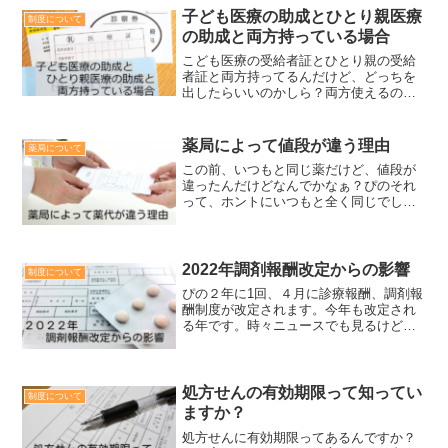
のための準備です。ぴの混乱しやすい点
子ども医療の助成とひとり親医療
制度について
もありますが、簡単にお話...
の助成と両方持っている場合
こども医療の受給者証とひとり親の受給
者証と両方持ってるんだけど、どっちを
出したらいいのかしら？両方使えるのか
しら？ぴの対象がかぶるので、両方持っ
てる方も少なくないかもしれません。ぴ
のですが、結論から言うと、両方を同時
薬局によって値段が違う理由
薬局について
に使うことはできません。...
この前、いつもと同じ薬だけど、値段が
違ったんだけどなんでかなぁ？ぴのそれ
って、ホントにいつもと全く同じでした
か？そういえば、いつもの薬局は混んで
たから違う薬局に行ったかな～？薬局に
よって値段って違うの？ぴの薬局によっ
ても違う場合もあるし、値...
2022年調剤報酬改定からの影響
制度について
ぴの２年に1回、４月に診療報酬、調剤報
酬制度が改定されます。今年も改定され
る年です。時々ニュースでも見るけど、
実際はどんな影響があるのかな？ぴの薬
剤師の中でもなかなかわかりにくいこと
が多いので、一般の方はもっとわかりに
くいと思いますぴのそこ...
処方せんの有効期限って知ってい
制度について
ますか？
処方せんに有効期限ってあるんですか？