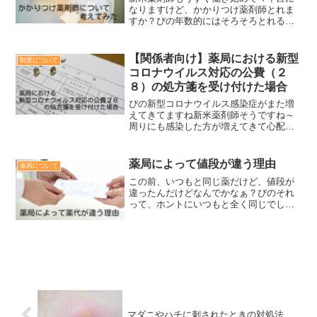
なりますけど、かかりつけ薬剤師とれま
すか？ぴの年数的にはそろそろとれる時
期になってきたね。あとは認定薬剤師も
とってるかな？新米薬剤師はい、バッチ
リです！ぴのそうしたら、あとは患者さ
【関係者向け】薬局における新型
制度について
んとの関係性が作れている...
コロナウイルス対応の公費（２
８）の処方箋を受け付けた場合
ぴの新型コロナウイルス感染症がまた増
えてきてますね新米薬剤師そうですね～
周りにも感染した方が増えてきて心配で
すぴの以前までは対応していなかった医
療機関も診察するケースも増えてきてる
みたいですね新米薬剤師処方箋が出た場
薬局によって値段が違う理由
薬局について
合はどうやって対応すれば...
この前、いつもと同じ薬だけど、値段が
違ったんだけどなんでかなぁ？ぴのそれ
って、ホントにいつもと全く同じでした
か？そういえば、いつもの薬局は混んで
たから違う薬局に行ったかな～？薬局に
よって値段って違うの？ぴの薬局によっ
ても違う場合もあるし、値...
マダニやハチに刺されたときの対処法