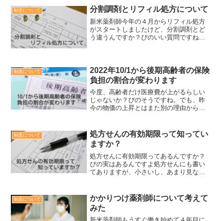
分割調剤とリフィル処方について
制度について
新米薬剤師今年の４月からリフィル処方
がスタートしましたけど、分割調剤とど
う違うんですか？ぴのいい質問ですね！
どちらも１回の処方で複数回薬をもらえ
るという点では同じだけど、全く別の制
度なんです。新米薬剤師そうなんです
ね？今まで分割調剤というも...
2022年10/1から後期高齢者の保険
制度について
負担の割合が変わります
今度、高齢者だけ医療費が上がるらしい
じゃないか？ぴのそうですね。でも、昨
今の物価の上昇とはまた別の理由からの
ものなんですよ高齢者に厳しいじゃない
か！これじゃあ病院にうかうか行けなく
なるよいつから割合がかわるのか２０２
処方せんの有効期限って知ってい
制度について
２年の１０月から、後期高...
ますか？
処方せんに有効期限ってあるんですか？
ぴの実はあるんですよ処方せんにも書い
てありますが、小さいし、あまり見ない
ですよね処方せんの有効期限正解は４日
以内です。それもその日を含めてなの
で、今年は例えば5/2に処方せんをもらっ
かかりつけ薬剤師について考えて
制度について
たとして、5/2、5/...
みた
新米薬剤師もうすぐ働き始めて４年目に