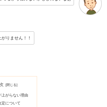
上がりません！！
次
が上がらない理由
改定について