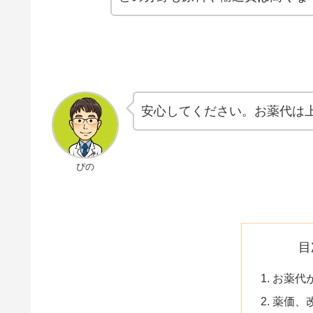
安心してください。お薬代は
ぴの
目
お薬代
薬価、