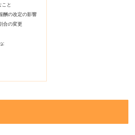
なこと
報酬の改定の影響
割合の変更
ね: