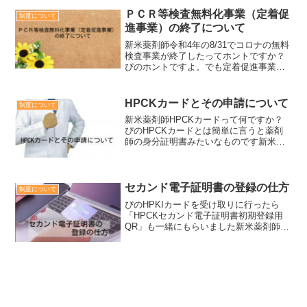
ういうことですか？ぴの例えば、リスク
ＰＣＲ等検査無料化事業（定着促
制度について
が高い人限定だけど、治療...
進事業）の終了について
新米薬剤師令和4年の8/31でコロナの無料
検査事業が終了したってホントですか？
ぴのホントですよ。でも定着促進事業が
終了しただけで、一般事業の方は継続し
てるようですね。新米薬剤師そうなんで
すね。いまいち違いがよく分からなくな
HPCKカードとその申請について
制度について
ってきました・・・...
新米薬剤師HPCKカードって何ですか？
ぴのHPCKカードとは簡単に言うと薬剤
師の身分証明書みたいなものです新米薬
剤師JPECのカードとは違うのですか？ぴ
のJPECのカードは認定薬剤師が任意で購
入するものですが、HPCKカードは仮に
認定薬剤師...
セカンド電子証明書の登録の仕方
制度について
ぴのHPKIカードを受け取りに行ったら
「HPCKセカンド電子証明書初期登録用
QR」も一緒にもらいました新米薬剤師セ
カンド電子証明書って何ですか？HPKIカ
ードだけでもよくわからないのに・・・
ぴのHPKIカードの予備みたいなイメージ
かな？あら...