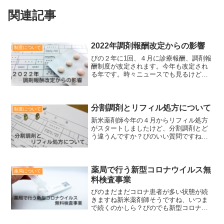
関連記事
2022年調剤報酬改定からの影響
制度について
ぴの２年に1回、４月に診療報酬、調剤報
酬制度が改定されます。今年も改定され
る年です。時々ニュースでも見るけど、
実際はどんな影響があるのかな？ぴの薬
剤師の中でもなかなかわかりにくいこと
が多いので、一般の方はもっとわかりに
くいと思いますぴのそこ...
分割調剤とリフィル処方について
制度について
新米薬剤師今年の４月からリフィル処方
がスタートしましたけど、分割調剤とど
う違うんですか？ぴのいい質問ですね！
どちらも１回の処方で複数回薬をもらえ
るという点では同じだけど、全く別の制
度なんです。新米薬剤師そうなんです
ね？今まで分割調剤というも...
薬局で行う新型コロナウイルス無
薬局について
料検査事業
ぴのまだまだコロナ患者が多い状態が続
きますね新米薬剤師そうですね、いつま
で続くのかしら？ぴのでも新型コロナウ
イルスの流行りはじめと比べるとだいぶ
状況が変わってきたかな？新米薬剤師ど