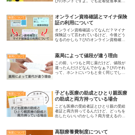
ぴのホントですよ。でも定着促進事業が
終了しただけで、一般事業の方は継続し
てるようですね。新米薬剤師そうなんで
すね。いまいち違いがよく分からなくな
オンライン資格確認とマイナ保険
制度について
ってきました・・・...
証の利用について
オンライン資格確認ってなんだ？マイナ
保険証って言われているけど、今後どう
なるのかしら？ぴのオンライン資格確認
が導入されている病院や薬局が増えてき
ていますね。今後の医療サービスの充実
のための準備です。ぴの混乱しやすい点
薬局によって値段が違う理由
薬局について
もありますが、簡単にお話...
この前、いつもと同じ薬だけど、値段が
違ったんだけどなんでかなぁ？ぴのそれ
って、ホントにいつもと全く同じでした
か？そういえば、いつもの薬局は混んで
たから違う薬局に行ったかな～？薬局に
よって値段って違うの？ぴの薬局によっ
ても違う場合もあるし、値...
子ども医療の助成とひとり親医療
制度について
の助成と両方持っている場合
こども医療の受給者証とひとり親の受給
者証と両方持ってるんだけど、どっちを
出したらいいのかしら？両方使えるのか
しら？ぴの対象がかぶるので、両方持っ
てる方も少なくないかもしれません。ぴ
のですが、結論から言うと、両方を同時
高額療養費制度について
制度について