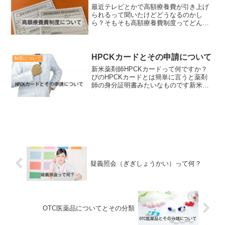
に使うことはできません。...
最近テレビとかで高額療養費が引き上げ
られるって聞いたけどどうなるのかし
ら？そもそも高額療養費制度ってどんな
のかしら？ぴの簡単に言うと入院や手
術、抗がん剤治療など、高額な医療を行
ったときにある一定以上は払わなくても
大丈夫だよっていう制度ですあ...
HPCKカードとその申請について
制度について
新米薬剤師HPCKカードって何ですか？
ぴのHPCKカードとは簡単に言うと薬剤
師の身分証明書みたいなものです新米薬
剤師JPECのカードとは違うのですか？ぴ
のJPECのカードは認定薬剤師が任意で購
入するものですが、HPCKカードは仮に
認定薬剤師...
疑義照会（ぎぎしょうかい）って何？
OTC医薬品についてとその分類