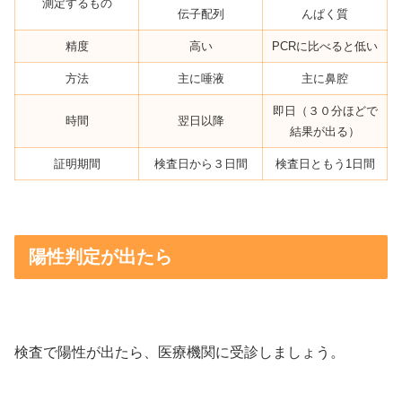
測定するもの
伝子配列
んぱく質
精度
高い
PCRに比べると低い
方法
主に唾液
主に鼻腔
即日（３０分ほどで
時間
翌日以降
結果が出る）
証明期間
検査日から３日間
検査日ともう1日間
陽性判定が出たら
検査で陽性が出たら、医療機関に受診しましょう。