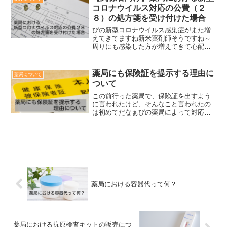
うだね。コロナ患者へ...
コロナウイルス対応の公費（２
８）の処方箋を受け付けた場合
ぴの新型コロナウイルス感染症がまた増
えてきてますね新米薬剤師そうですね～
周りにも感染した方が増えてきて心配で
すぴの以前までは対応していなかった医
療機関も診察するケースも増えてきてる
みたいですね新米薬剤師処方箋が出た場
薬局にも保険証を提示する理由に
薬局について
合はどうやって対応すれば...
ついて
この前行った薬局で、保険証を出すよう
に言われたけど、そんなこと言われたの
は初めてだなぁぴの薬局によって対応は
まちまちだけど、保険証の提示を求める
薬局もたくさんありますよ処方せんに書
いてあるからいいじゃないかなぁ？ぴの
たしかにそうですねでは、...
薬局における容器代って何？
薬局における抗原検査キットの販売につ