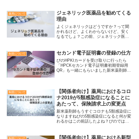
ます。薬剤師ではないけれど、薬局にな
くてはならない存在です昔からの事務員
（スタッフ）の仕事ここで...
ジェネリック医薬品を勧めてくる
薬局について
理由
よくジェネリックはどうですか？って聞
かれるけど、よくわからないけど、安く
なるでしょ？この前、ジェネリック医薬
品にしませんか？って手紙が届いてたな
～ぴのそうですね。病院や薬局で払うお
薬代が安くなります保険者からジェネリ
セカンド電子証明書の登録の仕方
制度について
ック医薬品のススメの手紙...
ぴのHPKIカードを受け取りに行ったら
「HPCKセカンド電子証明書初期登録用
QR」も一緒にもらいました新米薬剤師セ
カンド電子証明書って何ですか？HPKIカ
ードだけでもよくわからないのに・・・
ぴのHPKIカードの予備みたいなイメージ
かな？あら...
【関係者向け】薬局におけるコロ
制度について
ナ2019が5類感染症になることに
あたって、保険請求上の変更点
新米薬剤師もうすぐコロナも5類感染症に
なりますねぴの5類感染症になると何が変
わるかはこの前話したよね？ぴのでは、
薬局における保険請求については何が変
わるかな？新米薬剤師コロナの薬以外は
公費対象じゃなくなりますよね？ぴのそ
【関係者向け】薬局における新型
制度について