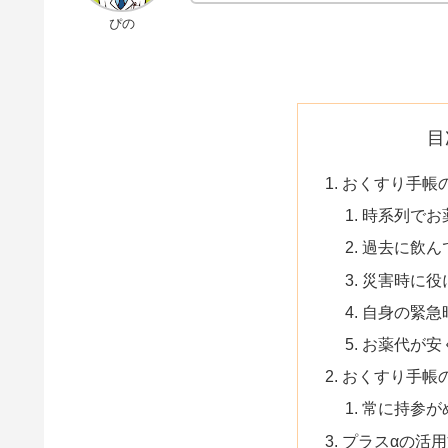
ぴの
目
おくすり手帳
時系列でお
過去に飲ん
災害時に役
自身の緊急
お薬代が安
おくすり手帳
常に持参が
プラスαの活