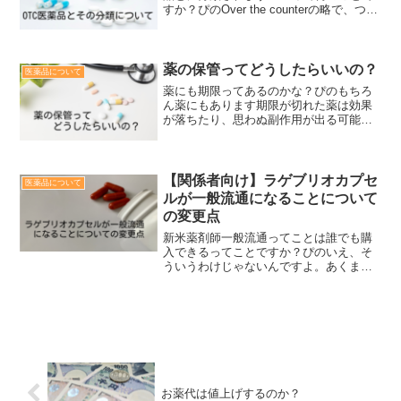
すか？ぴのOver the counterの略で、つま
りは処方せんなしで購入できる薬の総称
ですそうなんだ～どう違うのかな？ぴの
医療用医薬品は、病院に受診してもらう
薬...
薬の保管ってどうしたらいいの？
医薬品について
薬にも期限ってあるのかな？ぴのもちろ
ん薬にもあります期限が切れた薬は効果
が落ちたり、思わぬ副作用が出る可能性
があります以前もらった薬ってまだ使え
るのかしら？ぴの薬によっても保管の仕
方が違うので、お話ししていきますね薬
の期限について薬にも期限...
【関係者向け】ラゲブリオカプセ
医薬品について
ルが一般流通になることについて
の変更点
新米薬剤師一般流通ってことは誰でも購
入できるってことですか？ぴのいえ、そ
ういうわけじゃないんですよ。あくま
で、処方された方のみです。今までは登
録センターからの注文しかできなかった
のが、他の薬と同様になるってことだ
ね。新米薬剤師そういうことな...
お薬代は値上げするのか？