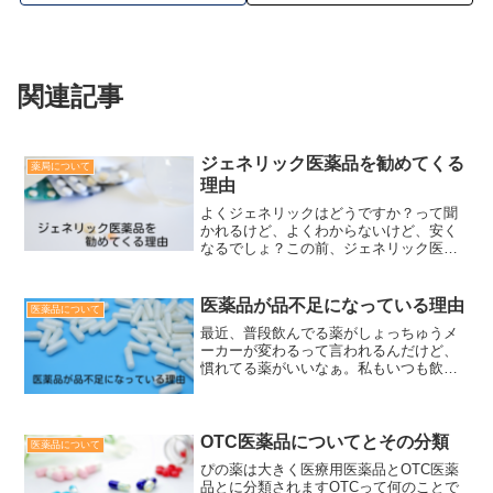
関連記事
ジェネリック医薬品を勧めてくる
薬局について
理由
よくジェネリックはどうですか？って聞
かれるけど、よくわからないけど、安く
なるでしょ？この前、ジェネリック医薬
品にしませんか？って手紙が届いてたな
～ぴのそうですね。病院や薬局で払うお
薬代が安くなります保険者からジェネリ
医薬品が品不足になっている理由
医薬品について
ック医薬品のススメの手紙...
最近、普段飲んでる薬がしょっちゅうメ
ーカーが変わるって言われるんだけど、
慣れてる薬がいいなぁ。私もいつも飲ん
でる薬がないって言われて、別の薬に変
わったわ。ぴのここ数年、薬の流通が非
常に不安定になっています。先発、ジェ
ネリック問わず、薬を確保...
OTC医薬品についてとその分類
医薬品について
ぴの薬は大きく医療用医薬品とOTC医薬
品とに分類されますOTCって何のことで