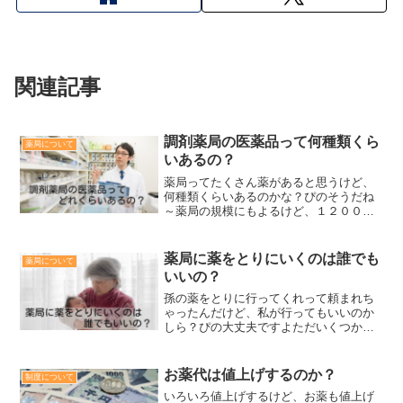
関連記事
調剤薬局の医薬品って何種類くら
薬局について
いあるの？
薬局ってたくさん薬があると思うけど、
何種類くらいあるのかな？ぴのそうだね
～薬局の規模にもよるけど、１２００種
類がひとつの目安になるんじゃないか
な？そんなにたくさんあるんだね？どの
薬があるのか全部覚えてるの？ぴの完全
薬局に薬をとりにいくのは誰でも
薬局について
に・・・というのは備蓄して...
いいの？
孫の薬をとりに行ってくれって頼まれち
ゃったんだけど、私が行ってもいいのか
しら？ぴの大丈夫ですよただいくつか注
意することがありますそうなの？それは
なにかしら？ぴのでは代わりに薬をもら
う場合のことを詳しく紹介していきます
お薬代は値上げするのか？
制度について
ね薬を代わりにとりに行っ...
いろいろ値上げするけど、お薬も値上げ