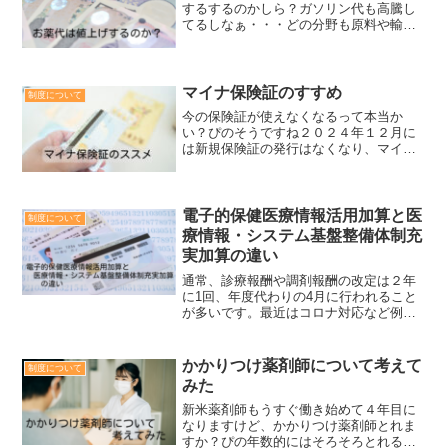
するするのかしら？ガソリン代も高騰し
てるしなぁ・・・どの分野も原料や輸送
費は高くなってるから仕方ないかもしれ
ないなぁぴの安心してください。お薬代
は上がりません！！お薬代が上がらない
理由繰り返し、結論をいい...
マイナ保険証のすすめ
制度について
今の保険証が使えなくなるって本当か
い？ぴのそうですね２０２４年１２月に
は新規保険証の発行はなくなり、マイナ
保険証への切り替えが勧められてきてい
ますマイナンバーカードはもってるけ
ど、なんだかわからなくて・・・ぴのマ
イナンバーカードを持っている...
電子的保健医療情報活用加算と医
制度について
療情報・システム基盤整備体制充
実加算の違い
通常、診療報酬や調剤報酬の改定は２年
に1回、年度代わりの4月に行われること
が多いです。最近はコロナ対応など例外
的に年度の途中で変更されることがあり
ましたが、その中でも例外のケースで、
今回は10月から変更になったオンライン
かかりつけ薬剤師について考えて
制度について
資格確認の加算につい...
みた
新米薬剤師もうすぐ働き始めて４年目に
なりますけど、かかりつけ薬剤師とれま
すか？ぴの年数的にはそろそろとれる時